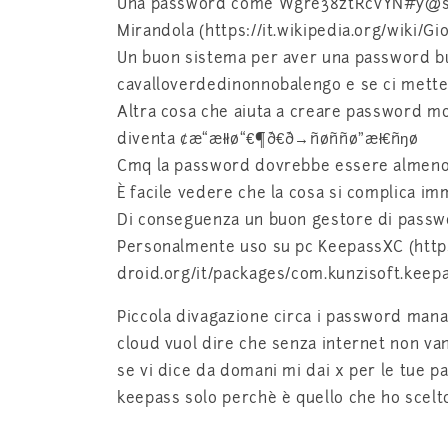
Una password come Wgre38ztRcvYN#y@s6 po
Mirandola (https://it.wikipedia.org/wiki/G
Un buon sistema per aver una password buo
cavalloverdedinonnobalengo e se ci mette
Altra cosa che aiuta a creare password mo
diventa ¢æ“æłłø“€¶ð€ð→ñøññø”æł€ñŋø
Cmq la password dovrebbe essere almeno 1
È facile vedere che la cosa si complica i
Di conseguenza un buon gestore di passwo
Personalmente uso su pc KeepassXC (https:
droid.org/it/packages/com.kunzisoft.keepa
Piccola divagazione circa i password mana
cloud vuol dire che senza internet non vann
se vi dice da domani mi dai x per le tue 
keepass solo perchè è quello che ho scelt