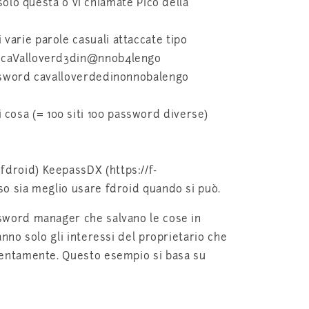
o questa o vi chiamate Pico della
varie parole casuali attaccate tipo
po caValloverd3din@nnob4lengo
password cavalloverdedinonnobalengo
cosa (= 100 siti 100 password diverse)
fdroid) KeepassDX (https://f-
so sia meglio usare fdroid quando si può.
ssword manager che salvano le cose in
nno solo gli interessi del proprietario che
ttentamente. Questo esempio si basa su