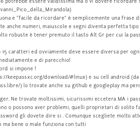
trebbe essere validissima ma o vi dovere ricordare sol
iovanni_Pico_della_Mirandola)
na e “facile da ricordare” è semplicemente una frase di 
te anche numeri, maiuscole e segni diventa perfetta ti
lto robuste è tener premuto il tasto Alt Gr per cui la 
5 caratteri ed ovviamente deve essere diversa per ogni 
mmediatamente e di parecchio!
rd si impone !
//keepassxc.org/download/#linux) e su cell android (da 
ss.libre/) lo trovate anche su github e googleplay ma pen
ger. Ne trovate moltissimi, sicurissimi eccetera MA i pa
o o possono aver problemi, quelli proprietari di solito fa
password gli dovete dire si . Comunque scegliete molto a
o ma bene o male funziona con tutti