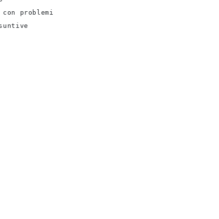
con problemi

suntive