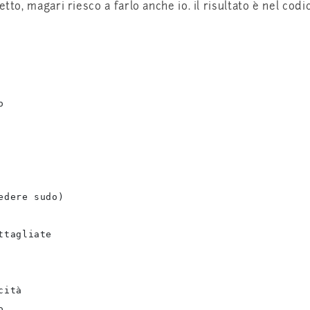
tto, magari riesco a farlo anche io. il risultato è nel cod


dere sudo)

tagliate

ità


