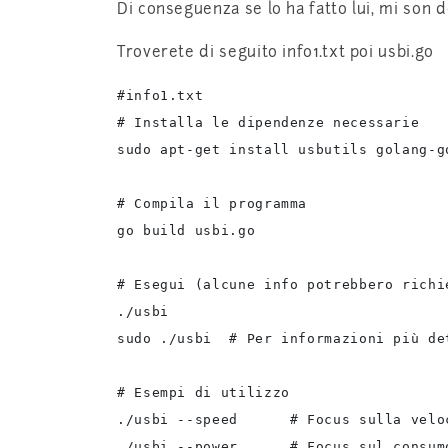
Di conseguenza se lo ha fatto lui, mi son de
Troverete di seguito info1.txt poi usbi.go
#info1.txt

# Installa le dipendenze necessarie

sudo apt-get install usbutils golang-go
# Compila il programma

go build usbi.go

# Esegui (alcune info potrebbero richie
./usbi

sudo ./usbi  # Per informazioni più det
# Esempi di utilizzo

./usbi --speed      # Focus sulla veloc
./usbi --power      # Focus sul consumo