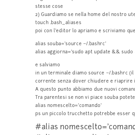
stesse cose
2) Guardiamo se nella home del nostro ute
touch .bash_aliases
poi con l’editor lo apriamo e scriviamo qu
alias souba=’source ~/.bashrc’
alias aggiorna=’sudo apt update && sudo 
e salviamo
in un terminale diamo source ~/.bashrc (il 
corrente senza dover chiudere e riaprire il
A questo punto abbiamo due nuovi comandi
Tra parentesi se non vi piace souba potet
alias nomescelto=’comando’
ps un piccolo trucchetto potrebbe esser q
#alias nomescelto=’coman