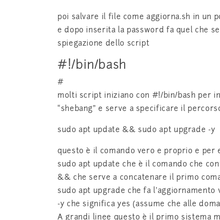
poi salvare il file come aggiorna.sh in un
e dopo inserita la password fa quel che s
spiegazione dello script
#!/bin/bash
#
molti script iniziano con #!/bin/bash per i
“shebang” e serve a specificare il percorso
sudo apt update && sudo apt upgrade -y
questo è il comando vero e proprio e per e
sudo apt update che è il comando che cont
&& che serve a concatenare il primo com
sudo apt upgrade che fa l’aggiornamento 
-y che significa yes (assume che alle dom
A grandi linee questo è il primo sistema m