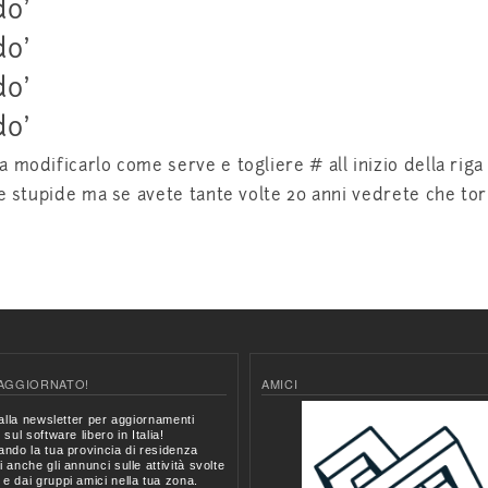
do’
do’
do’
do’
 modificarlo come serve e togliere # all inizio della riga
e stupide ma se avete tante volte 20 anni vedrete che torn
AGGIORNATO!
AMICI