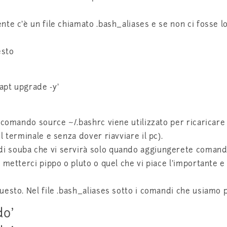
nte c’è un file chiamato .bash_aliases e se non ci fosse 
esto
apt upgrade -y’
comando source ~/.bashrc viene utilizzato per ricaricare il
 terminale e senza dover riavviare il pc).
 souba che vi servirà solo quando aggiungerete comandi 
e metterci pippo o pluto o quel che vi piace l’importante
uesto. Nel file .bash_aliases sotto i comandi che usiamo
do’