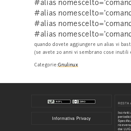
#alias nomescelto=’coman
#alias nomescelto=’coman
#alias nomescelto=’coman
#alias nomescelto=’coman
quando dovete aggiungere un alias vi basta
(se avete 20 anni vi sembrano cose inutili 
Categorie:
Gnulinux
RESTA 
Informativa Privacy